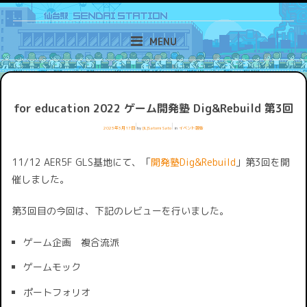
Skip
ゲーム作りが好きだから。「おもしろい」を提供するために、仙台で始まる
新しい取り組み。
to
MENU
content
for education 2022 ゲーム開発塾 Dig&Rebuild 第3回
2023年3月17日
by
[IL]Satomi Sato
in
イベント報告
11/12 AER5F GLS基地にて、「
開発塾Dig&Rebuild
」第3回を開
催しました。
第3回目の今回は、下記のレビューを行いました。
ゲーム企画 複合流派
ゲームモック
ポートフォリオ