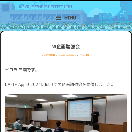
Skip
ゲーム作りが好きだから。「おもしろい」を提供するために、仙台で始まる
新しい取り組み。
to
MENU
content
W企画勉強会
2020年8月3日
by
[picola] Masato Miura
in
イベント報告
ピコラ 三浦です。
DA-TE Apps! 2021に向けての企画勉強会を開催しました。