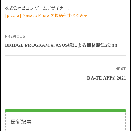
株式会社ピコラ ゲームデザイナー。
[picola] Masato Miura の投稿をすべて表示
投
PREVIOUS
稿
ナ
BRIDGE PROGRAM & ASUS様による機材贈呈式!!!!!!
Previous
ビ
ゲ
post:
ー
シ
ョ
ン
NEXT
DA-TE APPs! 2021
Next
post:
最新記事